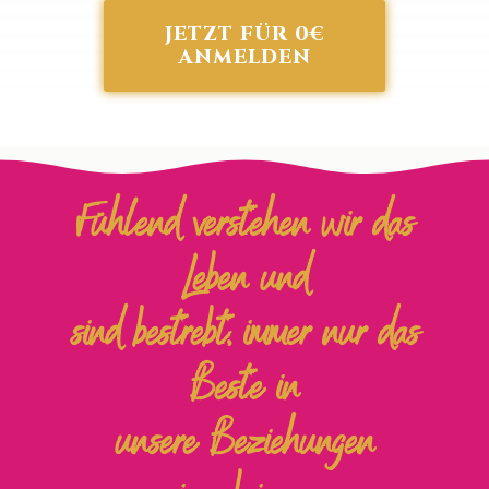
JETZT FÜR 0€
ANMELDEN
Fühlend verstehen wir das
Leben und
sind bestrebt, immer nur das
Beste in
unsere Beziehungen