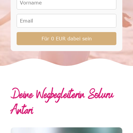
Deine Wegbegleiterin Soluru
Antari