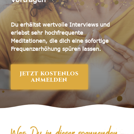
Akasha Chronik Lesung
Du erhältst wertvolle Interviews und
Weitere Angebote
erlebst sehr hochfrequente
V.I.P. - Coaching
Meditationen,
die dich eine sofortige
Frequenzerhöhung spüren lassen.
Live - Meditationen
JETZT KOSTENLOS
ANMELDEN