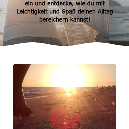
Akasha Chronik Lesung
ein und entdecke, wie du mit
Leichtigkeit und Spaß deinen Alltag
bereichern kannst!
Weitere Angebote
V.I.P. - Coaching
Live - Meditationen