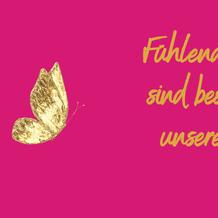
Fühlend
sind be
unser