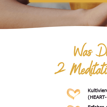
Was Du 
2 Meditatio
Kultivie
(HEART-