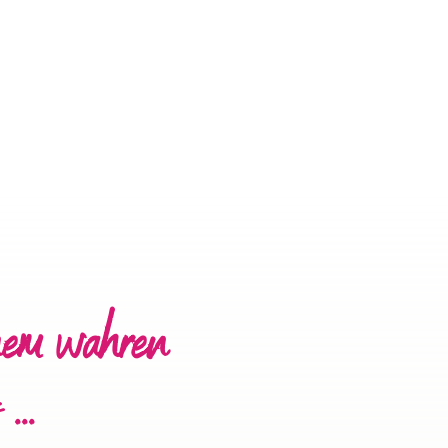
nem wahren
...