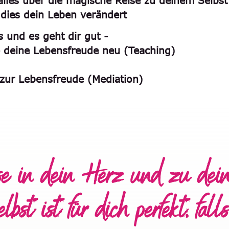
alles über die magische Reise zu deinem Selbst
dies dein Leben verändert
s und es geht dir gut -
 deine Lebensfreude neu (Teaching)
zur Lebensfreude (Mediation)
se in dein Herz und zu dei
lbst ist für dich perfekt, falls 