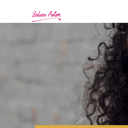
Shining Heart Academy
Shining Heart - Transformation
Shining Heart - Herbstfest
Akasha Chronik Academy
Akasha Chronik Ausbildung
Akasha Chronik Lesung
Weitere Angebote
V.I.P. - Coaching
Live - Meditationen