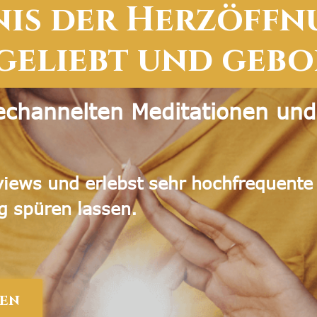
nis der Herzöffn
geliebt und geb
echannelten Meditationen und
rviews und erlebst sehr hochfrequent
g spüren lassen.
DEN