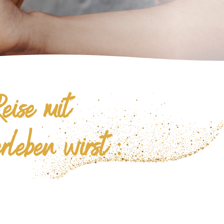
eise mit
eben wirst :
n