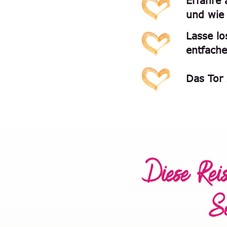
Erfahre 
und wie 
Lasse lo
entfache
Das Tor 
Diese Rei
Se