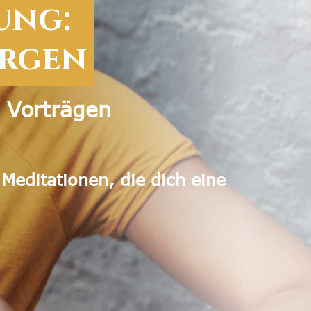
ung:
orgen
 Vorträgen
e Meditationen,
die dich eine