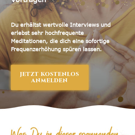
Akasha Chronik Lesung
Du erhältst wertvolle Interviews und
Weitere Angebote
erlebst sehr hochfrequente
V.I.P. - Coaching
Meditationen,
die dich eine sofortige
Frequenzerhöhung spüren lassen.
Live - Meditationen
JETZT KOSTENLOS
ANMELDEN