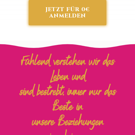
JETZT FÜR 0€
ANMELDEN
Fühlend verstehen wir das
Leben und
sind bestrebt, immer nur das
Beste in
unsere Beziehungen