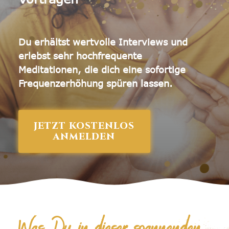
Akasha Chronik Lesung
Du erhältst wertvolle Interviews und
Weitere Angebote
erlebst sehr hochfrequente
V.I.P. - Coaching
Meditationen,
die dich eine sofortige
Frequenzerhöhung spüren lassen.
Live - Meditationen
JETZT KOSTENLOS
ANMELDEN