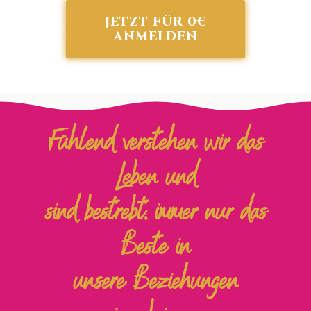
JETZT FÜR 0€
ANMELDEN
Fühlend verstehen wir das
Leben und
sind bestrebt, immer nur das
Beste in
unsere Beziehungen